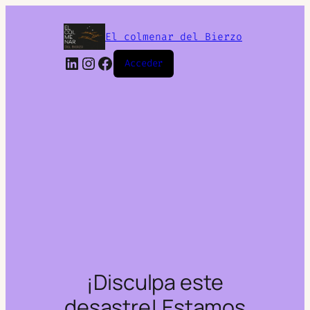
El colmenar del Bierzo
LinkedIn
Instagram
Facebook
Acceder
¡Disculpa este
desastre! Estamos